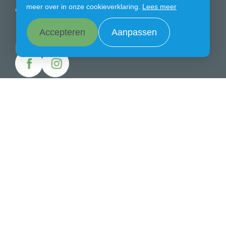
meer over in onze cookieverklaring.
Lees meer
Ouders
Aanmelden
Accepteren
Aanpassen
Blijf ons volgen
Wil je contact opnemen
Stel hier jouw vraag
Coehoornstraat 28 ● 4611 KS Bergen op Zoom ●
0164-210727