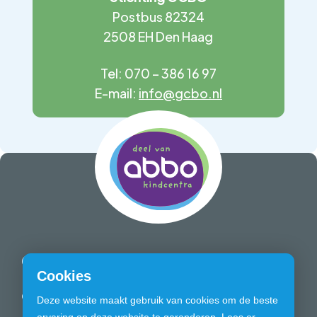
Postbus 82324
2508 EH Den Haag
Tel: 070 – 386 16 97
E-mail:
info@gcbo.nl
Quick links
Cookies
Over onze school
Wat maakt ons
Deze website maakt gebruik van cookies om de beste
bijzonder?