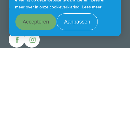
ervaring op deze website te garanderen. Lees er
meer over in onze cookieverklaring.
Lees meer
Ouders
Aanmelden
Accepteren
Aanpassen
Blijf ons volgen
Wil je contact opnemen
Stel hier jouw vraag
Coehoornstraat 28 ● 4611 KS Bergen op Zoom ●
0164-210727